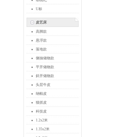
胡桃纪
U标
皮艺床
高脚款
悬浮款
落地款
侧抽储物款
平开储物款
斜开储物款
头层牛皮
纳帕皮
猫抓皮
科技皮
1.2x2米
1.35x2米