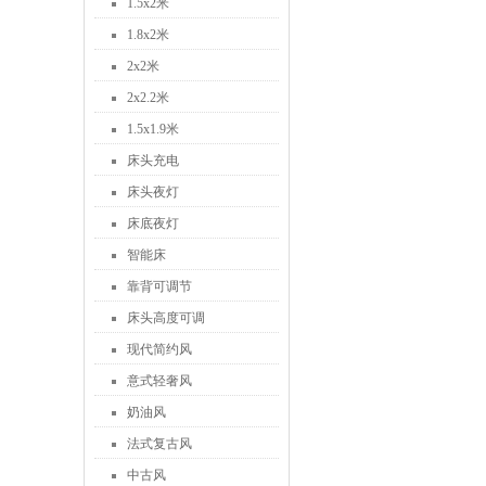
1.5x2米
1.8x2米
2x2米
2x2.2米
1.5x1.9米
床头充电
床头夜灯
床底夜灯
智能床
靠背可调节
床头高度可调
现代简约风
意式轻奢风
奶油风
法式复古风
中古风