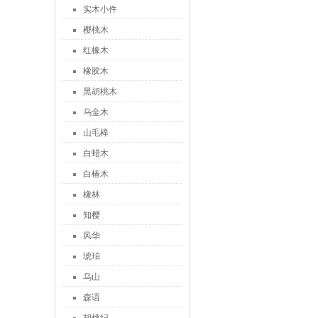
实木小件
樱桃木
红橡木
橡胶木
黑胡桃木
乌金木
山毛榉
白蜡木
白椿木
橡林
知樱
风华
琥珀
乌山
森语