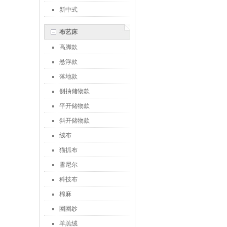
新中式
布艺床
高脚款
悬浮款
落地款
侧抽储物款
平开储物款
斜开储物款
绒布
猫抓布
雪尼尔
科技布
棉麻
圈圈纱
羊羔绒