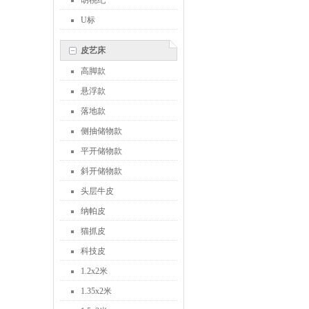
胡桃纪
U标
皮艺床
高脚款
悬浮款
落地款
侧抽储物款
平开储物款
斜开储物款
头层牛皮
纳帕皮
猫抓皮
科技皮
1.2x2米
1.35x2米