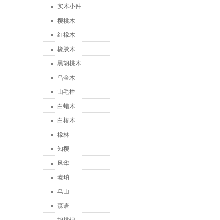
实木小件
樱桃木
红橡木
橡胶木
黑胡桃木
乌金木
山毛榉
白蜡木
白椿木
橡林
知樱
风华
琥珀
乌山
森语