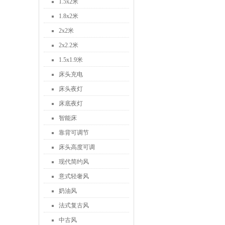
1.5x2米
1.8x2米
2x2米
2x2.2米
1.5x1.9米
床头充电
床头夜灯
床底夜灯
智能床
靠背可调节
床头高度可调
现代简约风
意式轻奢风
奶油风
法式复古风
中古风