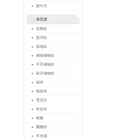
新中式
布艺床
高脚款
悬浮款
落地款
侧抽储物款
平开储物款
斜开储物款
绒布
猫抓布
雪尼尔
科技布
棉麻
圈圈纱
羊羔绒