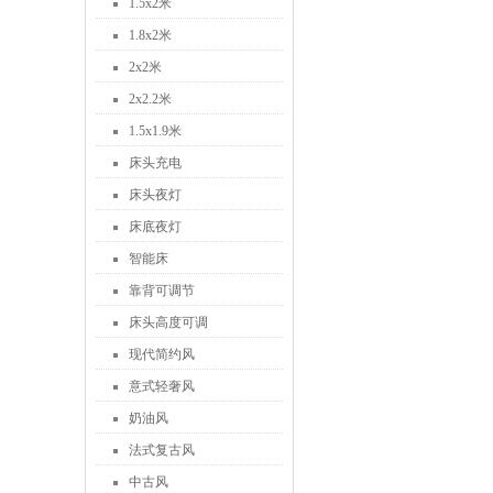
1.5x2米
1.8x2米
2x2米
2x2.2米
1.5x1.9米
床头充电
床头夜灯
床底夜灯
智能床
靠背可调节
床头高度可调
现代简约风
意式轻奢风
奶油风
法式复古风
中古风