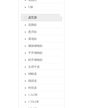
胡桃纪
U标
皮艺床
高脚款
悬浮款
落地款
侧抽储物款
平开储物款
斜开储物款
头层牛皮
纳帕皮
猫抓皮
科技皮
1.2x2米
1.35x2米