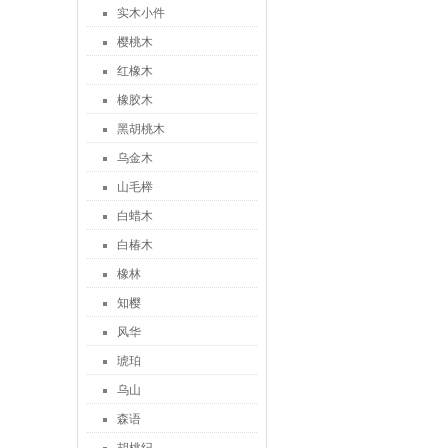
实木小件
樱桃木
红橡木
橡胶木
黑胡桃木
乌金木
山毛榉
白蜡木
白椿木
橡林
知樱
风华
琥珀
乌山
森语