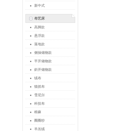
新中式
布艺床
高脚款
悬浮款
落地款
侧抽储物款
平开储物款
斜开储物款
绒布
猫抓布
雪尼尔
科技布
棉麻
圈圈纱
羊羔绒