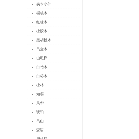
实木小件
樱桃木
红橡木
橡胶木
黑胡桃木
乌金木
山毛榉
白蜡木
白椿木
橡林
知樱
风华
琥珀
乌山
森语