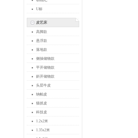
胡桃纪
U标
皮艺床
高脚款
悬浮款
落地款
侧抽储物款
平开储物款
斜开储物款
头层牛皮
纳帕皮
猫抓皮
科技皮
1.2x2米
1.35x2米