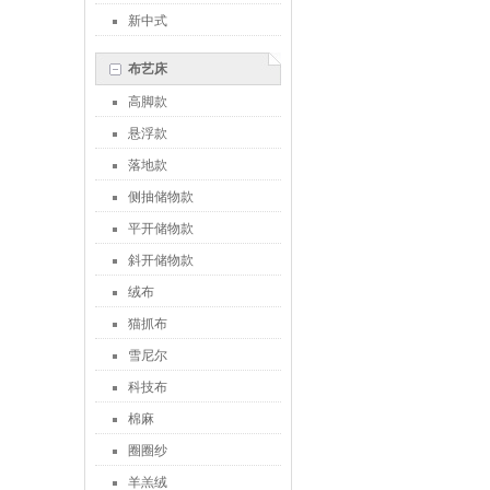
新中式
布艺床
高脚款
悬浮款
落地款
侧抽储物款
平开储物款
斜开储物款
绒布
猫抓布
雪尼尔
科技布
棉麻
圈圈纱
羊羔绒