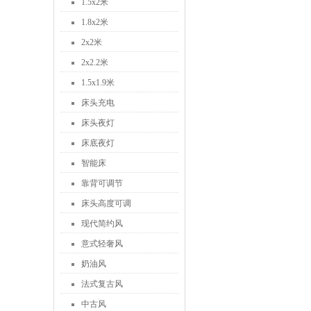
1.5x2米
1.8x2米
2x2米
2x2.2米
1.5x1.9米
床头充电
床头夜灯
床底夜灯
智能床
靠背可调节
床头高度可调
现代简约风
意式轻奢风
奶油风
法式复古风
中古风