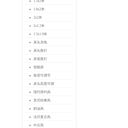
1.5x2米
1.8x2米
2x2米
2x2.2米
1.5x1.9米
床头充电
床头夜灯
床底夜灯
智能床
靠背可调节
床头高度可调
现代简约风
意式轻奢风
奶油风
法式复古风
中古风