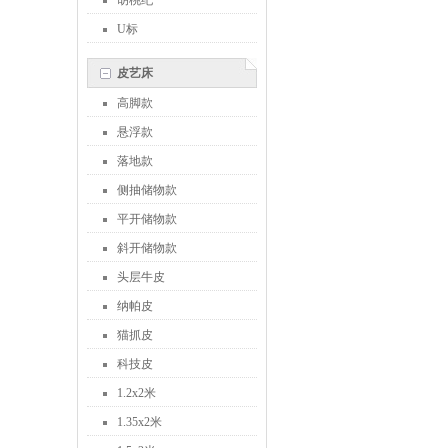
胡桃纪
U标
皮艺床
高脚款
悬浮款
落地款
侧抽储物款
平开储物款
斜开储物款
头层牛皮
纳帕皮
猫抓皮
科技皮
1.2x2米
1.35x2米