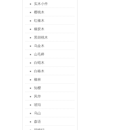
实木小件
樱桃木
红橡木
橡胶木
黑胡桃木
乌金木
山毛榉
白蜡木
白椿木
橡林
知樱
风华
琥珀
乌山
森语