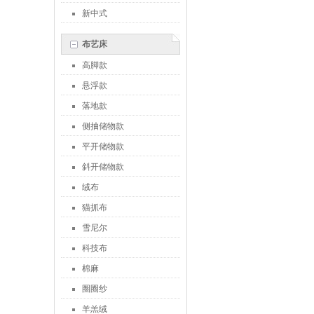
新中式
布艺床
高脚款
悬浮款
落地款
侧抽储物款
平开储物款
斜开储物款
绒布
猫抓布
雪尼尔
科技布
棉麻
圈圈纱
羊羔绒